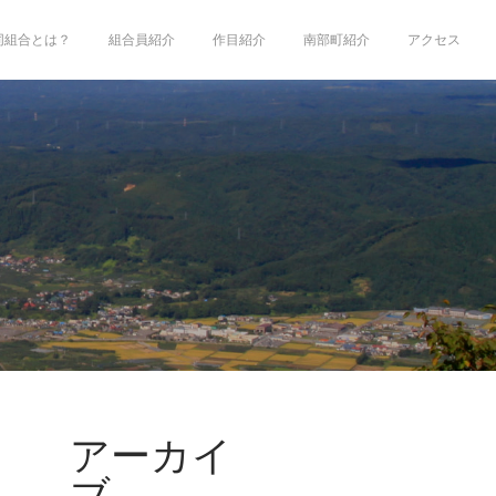
同組合とは？
組合員紹介
作目紹介
南部町紹介
アクセス
アーカイ