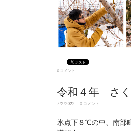
0 コメント
令和４年 さ
7/2/2022
0 コメント
氷点下８℃の中、南部